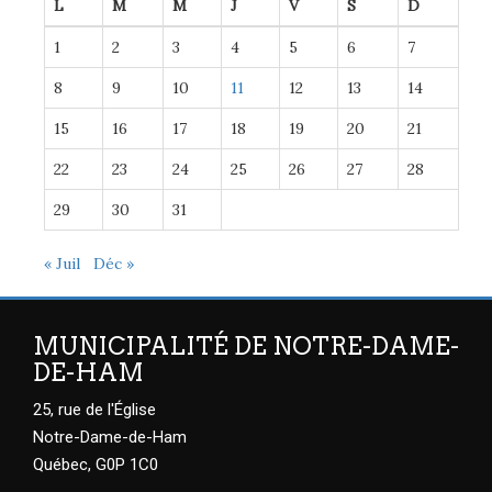
L
M
M
J
V
S
D
1
2
3
4
5
6
7
8
9
10
11
12
13
14
15
16
17
18
19
20
21
22
23
24
25
26
27
28
29
30
31
« Juil
Déc »
MUNICIPALITÉ DE NOTRE-DAME-
DE-HAM
25, rue de l'Église
Notre-Dame-de-Ham
Québec, G0P 1C0