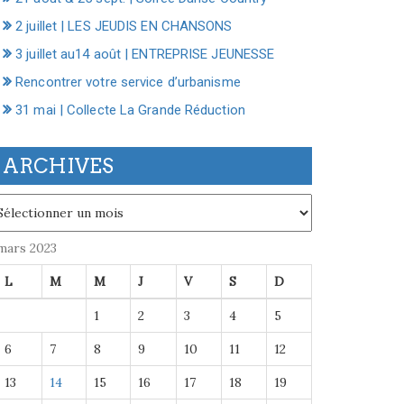
2 juillet | LES JEUDIS EN CHANSONS
3 juillet au14 août | ENTREPRISE JEUNESSE
Rencontrer votre service d’urbanisme
31 mai | Collecte La Grande Réduction
ARCHIVES
chives
mars 2023
L
M
M
J
V
S
D
1
2
3
4
5
6
7
8
9
10
11
12
13
14
15
16
17
18
19