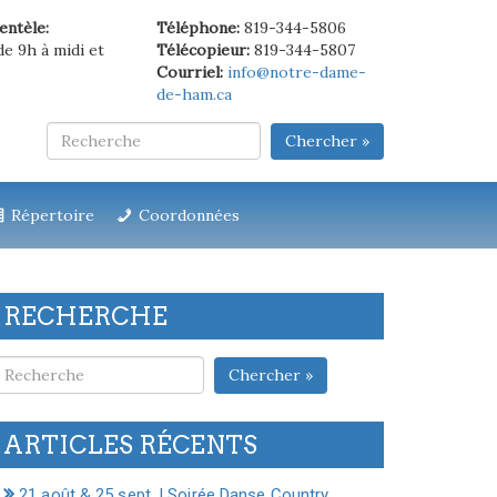
ientèle:
Téléphone:
819-344-5806
de 9h à midi et
Télécopieur:
819-344-5807
Courriel:
info@notre-dame-
de-ham.ca
Chercher »
Répertoire
Coordonnées
RECHERCHE
Chercher »
ARTICLES RÉCENTS
21 août & 25 sept. | Soirée Danse Country