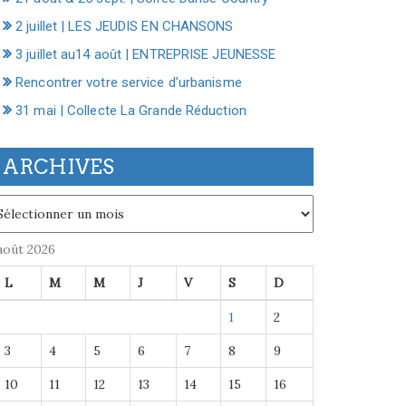
2 juillet | LES JEUDIS EN CHANSONS
3 juillet au14 août | ENTREPRISE JEUNESSE
Rencontrer votre service d’urbanisme
31 mai | Collecte La Grande Réduction
ARCHIVES
chives
août 2026
L
M
M
J
V
S
D
1
2
3
4
5
6
7
8
9
10
11
12
13
14
15
16