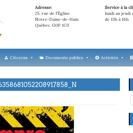
Adresse:
Service à la cl
25, rue de l'Église
lundi au jeudi 
Notre-Dame-de-Ham
de 13h à 16h
Québec, G0P 1C0
Citoyens
Documents publics
Activités
_6358681052208917858_N