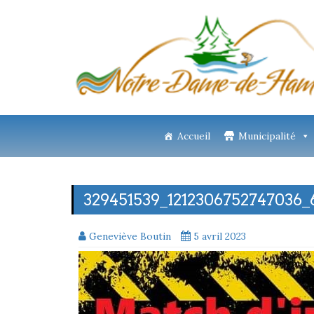
Accueil
Municipalité
329451539_1212306752747036
Geneviève Boutin
5 avril 2023