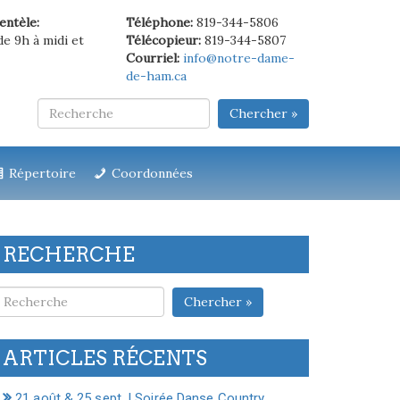
ientèle:
Téléphone:
819-344-5806
de 9h à midi et
Télécopieur:
819-344-5807
Courriel:
info@notre-dame-
de-ham.ca
Chercher »
Répertoire
Coordonnées
RECHERCHE
Chercher »
ARTICLES RÉCENTS
21 août & 25 sept. | Soirée Danse Country