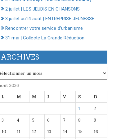
2 juillet | LES JEUDIS EN CHANSONS
3 juillet au14 août | ENTREPRISE JEUNESSE
Rencontrer votre service d’urbanisme
31 mai | Collecte La Grande Réduction
ARCHIVES
chives
août 2026
L
M
M
J
V
S
D
1
2
3
4
5
6
7
8
9
10
11
12
13
14
15
16