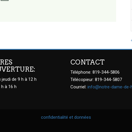
RES
CONTACT
UVERTURE:
Téléphone: 819-344-5806
 jeudi de 9 h à 12 h
Télécopieur: 819-344-5807
 h à 16 h
Courriel:
info@notre-dame-de-
confidentialité et données