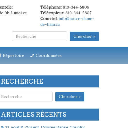
ientèle:
Téléphone:
819-344-5806
de 9h à midi et
Télécopieur:
819-344-5807
Courriel:
info@notre-dame-
de-ham.ca
Chercher »
Répertoire
Coordonnées
RECHERCHE
Chercher »
ARTICLES RÉCENTS
21 août & 25 sept. | Soirée Danse Country