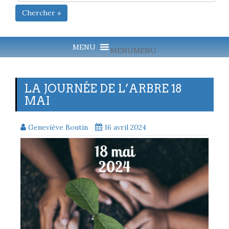
Chercher »
MENU
MENU
LA JOURNÉE DE L’ARBRE 18
MAI
Geneviève Boutin
16 avril 2024