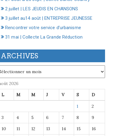
2 juillet | LES JEUDIS EN CHANSONS
3 juillet au14 août | ENTREPRISE JEUNESSE
Rencontrer votre service d’urbanisme
31 mai | Collecte La Grande Réduction
ARCHIVES
chives
août 2026
L
M
M
J
V
S
D
1
2
3
4
5
6
7
8
9
10
11
12
13
14
15
16