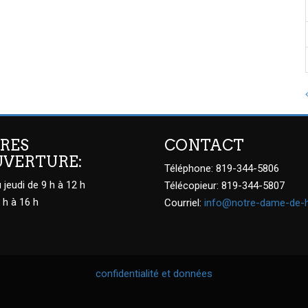
RES
CONTACT
UVERTURE:
Téléphone: 819-344-5806
 jeudi de 9 h à 12 h
Télécopieur: 819-344-5807
 h à 16 h
Courriel:
info@notre-dame-de-
confidentialité et données