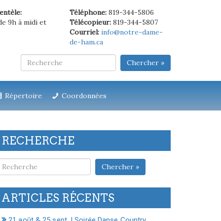
ientèle:
Téléphone:
819-344-5806
de 9h à midi et
Télécopieur:
819-344-5807
Courriel:
info@notre-dame-
de-ham.ca
Chercher »
Répertoire
Coordonnées
RECHERCHE
Chercher »
ARTICLES RÉCENTS
21 août & 25 sept. | Soirée Danse Country