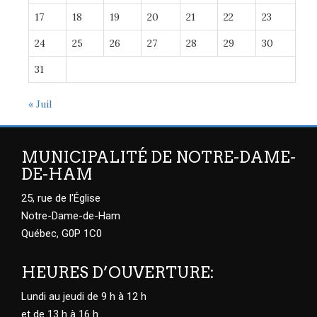
17
18
19
20
21
22
23
24
25
26
27
28
29
30
31
« Juil
MUNICIPALITÉ DE NOTRE-DAME-
DE-HAM
25, rue de l'Église
Notre-Dame-de-Ham
Québec, G0P 1C0
HEURES D’OUVERTURE:
Lundi au jeudi de 9 h à 12 h
et de 13 h à 16 h