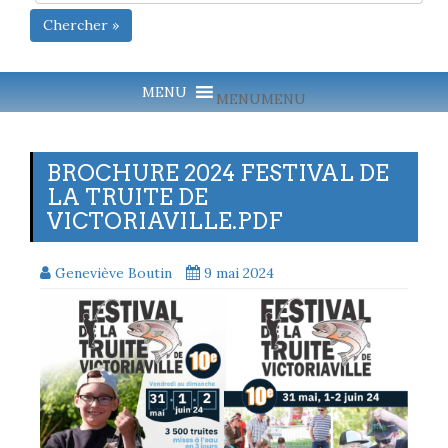
Chercher »
MENU
MENU
BROCHURE 2024 FESTIVAL DE
LA TRUITE DE
VICTORIAVILLE.PDF
Geneviève Boutin
9 mai 2024