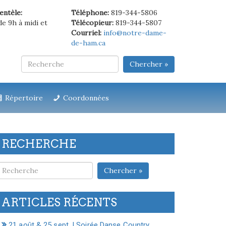
ientèle:
Téléphone:
819-344-5806
de 9h à midi et
Télécopieur:
819-344-5807
Courriel:
info@notre-dame-
de-ham.ca
Chercher »
Répertoire
Coordonnées
RECHERCHE
Chercher »
ARTICLES RÉCENTS
21 août & 25 sept. | Soirée Danse Country