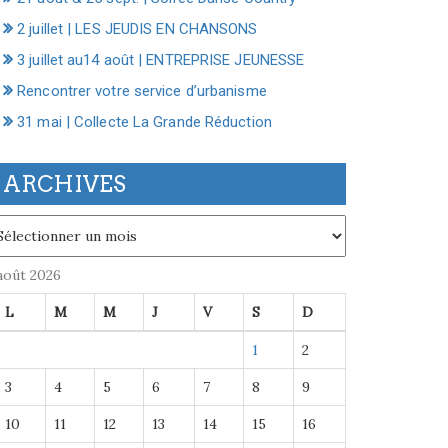
2 juillet | LES JEUDIS EN CHANSONS
3 juillet au14 août | ENTREPRISE JEUNESSE
Rencontrer votre service d’urbanisme
31 mai | Collecte La Grande Réduction
ARCHIVES
chives
août 2026
L
M
M
J
V
S
D
1
2
3
4
5
6
7
8
9
10
11
12
13
14
15
16