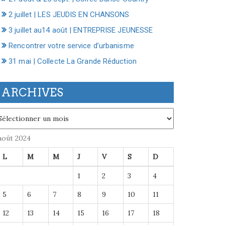
2 juillet | LES JEUDIS EN CHANSONS
3 juillet au14 août | ENTREPRISE JEUNESSE
Rencontrer votre service d’urbanisme
31 mai | Collecte La Grande Réduction
ARCHIVES
chives
août 2024
L
M
M
J
V
S
D
1
2
3
4
5
6
7
8
9
10
11
12
13
14
15
16
17
18