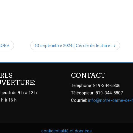
FLORA
10 septembre 2024 | Cercle de lecture →
RES
CONTACT
UVERTURE:
Téléphone: 819-344-5806
 jeudi de 9 h à 12 h
Télécopieur: 819-344-5807
 h à 16 h
Courriel:
info@notre-dame-de-
confidentialité et données