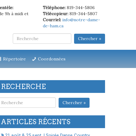
ientèle:
Téléphone:
819-344-5806
de 9h à midi et
Télécopieur:
819-344-5807
Courriel:
info@notre-dame-
de-ham.ca
Chercher »
Répertoire
Coordonnées
RECHERCHE
Chercher »
ARTICLES RÉCENTS
21 août & 25 sept. | Soirée Danse Country