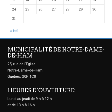
17
18
19
20
21
22
23
24
25
26
27
28
29
30
31
« Juil
MUNICIPALITÉ DE NOTRE-DAME-
DE-HAM
25, rue de l'Église
Notre-Dame-de-Ham
Québec, G0P 1C0
HEURES D’OUVERTURE:
Lundi au jeudi de 9 h à 12 h
et de 13 h à 16 h