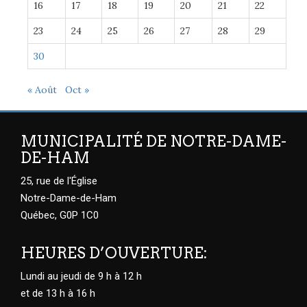
16
17
18
19
20
21
22
23
24
25
26
27
28
29
30
« Août
Oct »
MUNICIPALITÉ DE NOTRE-DAME-
DE-HAM
25, rue de l'Église
Notre-Dame-de-Ham
Québec, G0P 1C0
HEURES D’OUVERTURE:
Lundi au jeudi de 9 h à 12 h
et de 13 h à 16 h