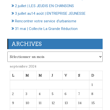
2 juillet | LES JEUDIS EN CHANSONS
3 juillet au14 août | ENTREPRISE JEUNESSE
Rencontrer votre service d’urbanisme
31 mai | Collecte La Grande Réduction
ARCHIVES
Archives
septembre 2024
L
M
M
J
V
S
D
1
2
3
4
5
6
7
8
9
10
11
12
13
14
15