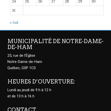
24
25
26
27
28
29
30
31
« Juil
MUNICIPALITÉ DE NOTRE-DAME-
DE-HAM
25, rue de l'Église
Notre-Dame-de-Ham
Québec, G0P 1C0
HEURES D’OUVERTURE:
Lundi au jeudi de 9 h à 12 h
et de 13 h à 16 h
CONTACT