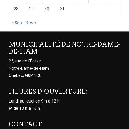
28
29
30
31
« Sep
Nov »
MUNICIPALITÉ DE NOTRE-DAME-
DE-HAM
25, rue de l'Église
Notre-Dame-de-Ham
Québec, G0P 1C0
HEURES D’OUVERTURE:
Lundi au jeudi de 9 h à 12 h
et de 13 h à 16 h
CONTACT