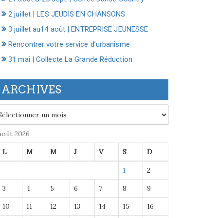
2 juillet | LES JEUDIS EN CHANSONS
3 juillet au14 août | ENTREPRISE JEUNESSE
Rencontrer votre service d’urbanisme
31 mai | Collecte La Grande Réduction
ARCHIVES
chives
août 2026
L
M
M
J
V
S
D
1
2
3
4
5
6
7
8
9
10
11
12
13
14
15
16