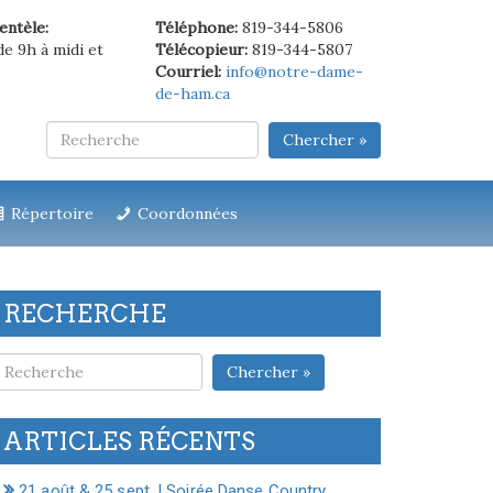
ientèle:
Téléphone:
819-344-5806
de 9h à midi et
Télécopieur:
819-344-5807
Courriel:
info@notre-dame-
de-ham.ca
Chercher »
Répertoire
Coordonnées
RECHERCHE
Chercher »
ARTICLES RÉCENTS
21 août & 25 sept. | Soirée Danse Country