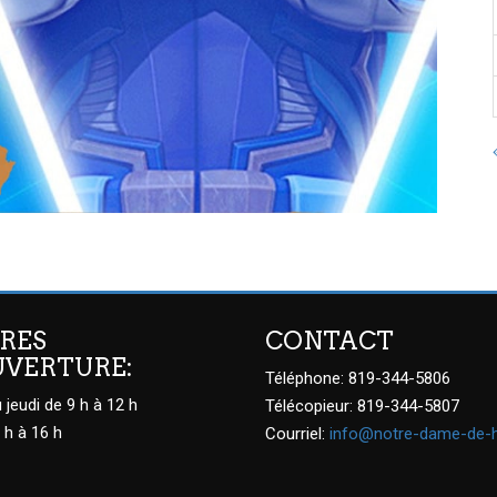
RES
CONTACT
UVERTURE:
Téléphone: 819-344-5806
 jeudi de 9 h à 12 h
Télécopieur: 819-344-5807
 h à 16 h
Courriel:
info@notre-dame-de-