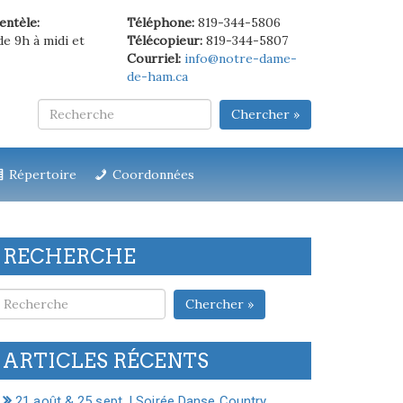
ientèle:
Téléphone:
819-344-5806
de 9h à midi et
Télécopieur:
819-344-5807
Courriel:
info@notre-dame-
de-ham.ca
Chercher »
Répertoire
Coordonnées
RECHERCHE
Chercher »
ARTICLES RÉCENTS
21 août & 25 sept. | Soirée Danse Country