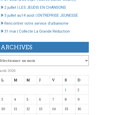
2 juillet | LES JEUDIS EN CHANSONS
3 juillet au14 août | ENTREPRISE JEUNESSE
Rencontrer votre service d’urbanisme
31 mai | Collecte La Grande Réduction
ARCHIVES
chives
août 2026
L
M
M
J
V
S
D
1
2
3
4
5
6
7
8
9
10
11
12
13
14
15
16