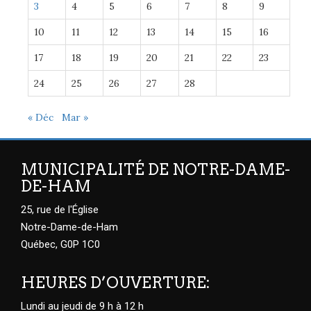
3
4
5
6
7
8
9
10
11
12
13
14
15
16
17
18
19
20
21
22
23
24
25
26
27
28
« Déc
Mar »
MUNICIPALITÉ DE NOTRE-DAME-
DE-HAM
25, rue de l'Église
Notre-Dame-de-Ham
Québec, G0P 1C0
HEURES D’OUVERTURE:
Lundi au jeudi de 9 h à 12 h