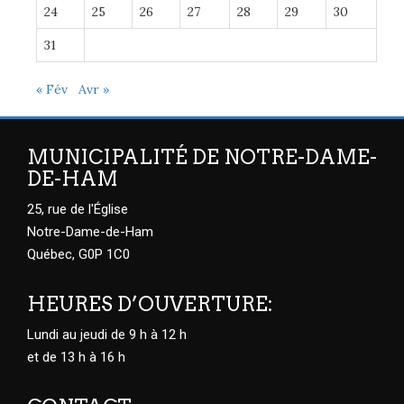
24
25
26
27
28
29
30
31
« Fév
Avr »
MUNICIPALITÉ DE NOTRE-DAME-
DE-HAM
25, rue de l'Église
Notre-Dame-de-Ham
Québec, G0P 1C0
HEURES D’OUVERTURE:
Lundi au jeudi de 9 h à 12 h
et de 13 h à 16 h