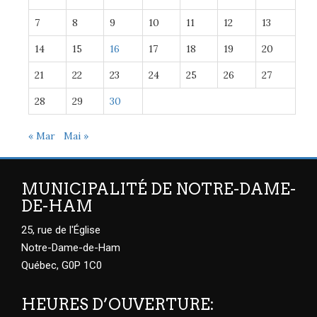
7
8
9
10
11
12
13
14
15
16
17
18
19
20
21
22
23
24
25
26
27
28
29
30
« Mar
Mai »
MUNICIPALITÉ DE NOTRE-DAME-
DE-HAM
25, rue de l'Église
Notre-Dame-de-Ham
Québec, G0P 1C0
HEURES D’OUVERTURE: