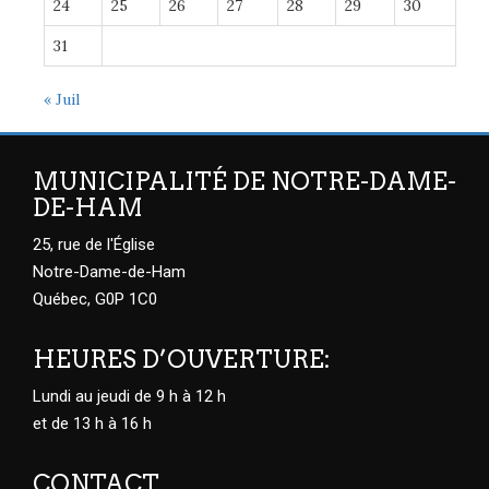
24
25
26
27
28
29
30
31
« Juil
MUNICIPALITÉ DE NOTRE-DAME-
DE-HAM
25, rue de l'Église
Notre-Dame-de-Ham
Québec, G0P 1C0
HEURES D’OUVERTURE:
Lundi au jeudi de 9 h à 12 h
et de 13 h à 16 h
CONTACT