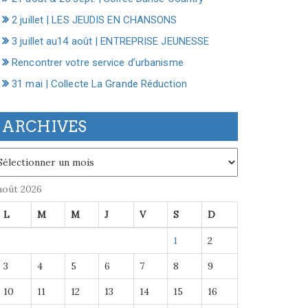
2 juillet | LES JEUDIS EN CHANSONS
3 juillet au14 août | ENTREPRISE JEUNESSE
Rencontrer votre service d’urbanisme
31 mai | Collecte La Grande Réduction
ARCHIVES
chives
août 2026
L
M
M
J
V
S
D
1
2
3
4
5
6
7
8
9
10
11
12
13
14
15
16