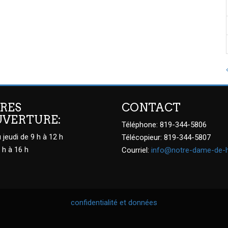
RES
CONTACT
UVERTURE:
Téléphone: 819-344-5806
 jeudi de 9 h à 12 h
Télécopieur: 819-344-5807
 h à 16 h
Courriel:
info@notre-dame-de-
confidentialité et données