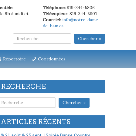
ientèle:
Téléphone:
819-344-5806
de 9h à midi et
Télécopieur:
819-344-5807
Courriel:
info@notre-dame-
de-ham.ca
Chercher »
Répertoire
Coordonnées
RECHERCHE
Chercher »
ARTICLES RÉCENTS
21 août & 25 sept. | Soirée Danse Country