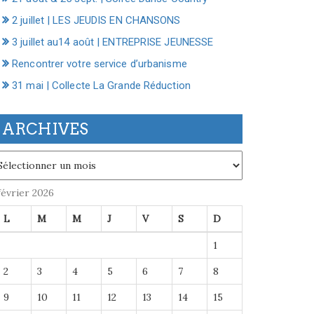
2 juillet | LES JEUDIS EN CHANSONS
3 juillet au14 août | ENTREPRISE JEUNESSE
Rencontrer votre service d’urbanisme
31 mai | Collecte La Grande Réduction
ARCHIVES
chives
février 2026
L
M
M
J
V
S
D
1
2
3
4
5
6
7
8
9
10
11
12
13
14
15