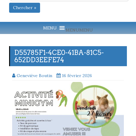
Chercher »
MENU
MENU
D55785F1-4CE0-41BA-81C5-
652DD3EEFE74
Geneviève Boutin
16 février 2026