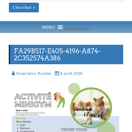
Chercher »
MENU
MENU
FA29B517-E405-4196-A874-
2C352574A386
Geneviève Boutin
8 avril 2026