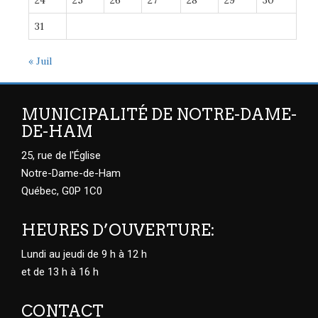
24
25
26
27
28
29
30
31
« Juil
MUNICIPALITÉ DE NOTRE-DAME-
DE-HAM
25, rue de l'Église
Notre-Dame-de-Ham
Québec, G0P 1C0
HEURES D’OUVERTURE:
Lundi au jeudi de 9 h à 12 h
et de 13 h à 16 h
CONTACT