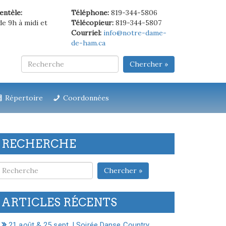
ientèle:
Téléphone:
819-344-5806
de 9h à midi et
Télécopieur:
819-344-5807
Courriel:
info@notre-dame-
de-ham.ca
Chercher »
Répertoire
Coordonnées
RECHERCHE
Chercher »
ARTICLES RÉCENTS
21 août & 25 sept. | Soirée Danse Country