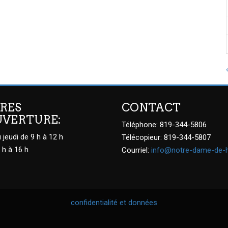
RES
CONTACT
UVERTURE:
Téléphone: 819-344-5806
 jeudi de 9 h à 12 h
Télécopieur: 819-344-5807
 h à 16 h
Courriel:
info@notre-dame-de-
confidentialité et données