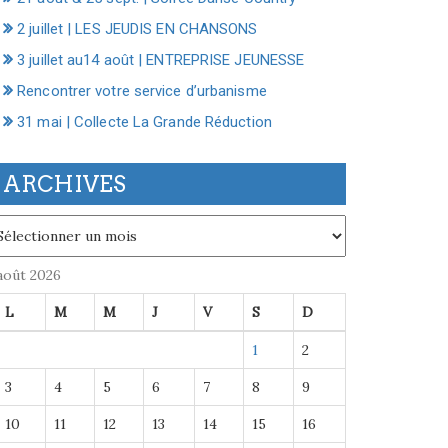
2 juillet | LES JEUDIS EN CHANSONS
3 juillet au14 août | ENTREPRISE JEUNESSE
Rencontrer votre service d’urbanisme
31 mai | Collecte La Grande Réduction
ARCHIVES
chives
août 2026
L
M
M
J
V
S
D
1
2
3
4
5
6
7
8
9
10
11
12
13
14
15
16