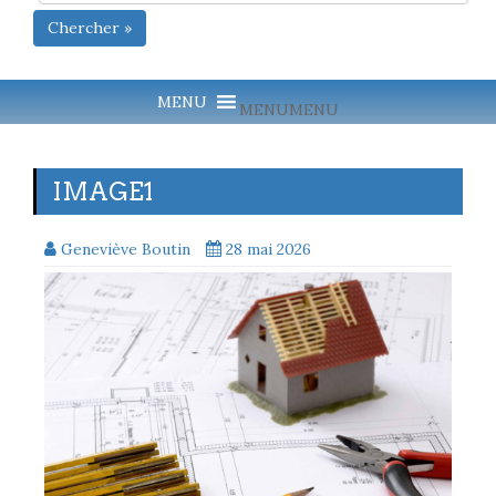
Chercher »
MENU
MENU
IMAGE1
Geneviève Boutin
28 mai 2026