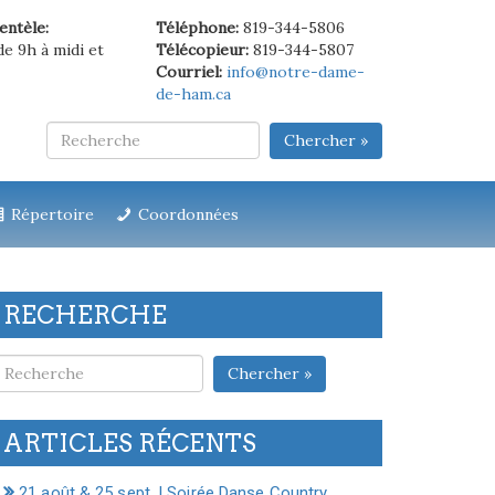
ientèle:
Téléphone:
819-344-5806
de 9h à midi et
Télécopieur:
819-344-5807
Courriel:
info@notre-dame-
de-ham.ca
Chercher »
Répertoire
Coordonnées
RECHERCHE
Chercher »
ARTICLES RÉCENTS
21 août & 25 sept. | Soirée Danse Country