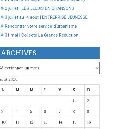
2 juillet | LES JEUDIS EN CHANSONS
3 juillet au14 août | ENTREPRISE JEUNESSE
Rencontrer votre service d’urbanisme
31 mai | Collecte La Grande Réduction
ARCHIVES
chives
août 2026
L
M
M
J
V
S
D
1
2
3
4
5
6
7
8
9
10
11
12
13
14
15
16