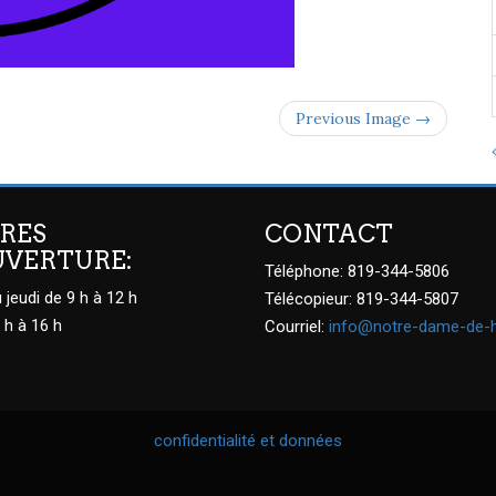
Previous Image →
RES
CONTACT
UVERTURE:
Téléphone: 819-344-5806
 jeudi de 9 h à 12 h
Télécopieur: 819-344-5807
 h à 16 h
Courriel:
info@notre-dame-de-
confidentialité et données