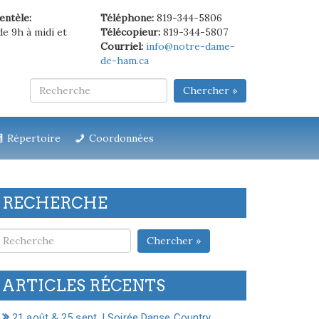
ientèle:
Téléphone:
819-344-5806
de 9h à midi et
Télécopieur:
819-344-5807
Courriel:
info@notre-dame-
de-ham.ca
Chercher »
Répertoire
Coordonnées
RECHERCHE
Chercher »
ARTICLES RÉCENTS
21 août & 25 sept. | Soirée Danse Country