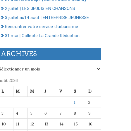
2 juillet | LES JEUDIS EN CHANSONS
3 juillet au14 août | ENTREPRISE JEUNESSE
Rencontrer votre service d’urbanisme
31 mai | Collecte La Grande Réduction
ARCHIVES
chives
août 2026
L
M
M
J
V
S
D
1
2
3
4
5
6
7
8
9
10
11
12
13
14
15
16