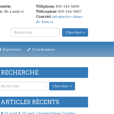
ientèle:
Téléphone:
819-344-5806
de 9h à midi et
Télécopieur:
819-344-5807
Courriel:
info@notre-dame-
de-ham.ca
Chercher »
Répertoire
Coordonnées
RECHERCHE
Chercher »
ARTICLES RÉCENTS
21 août & 25 sept. | Soirée Danse Country