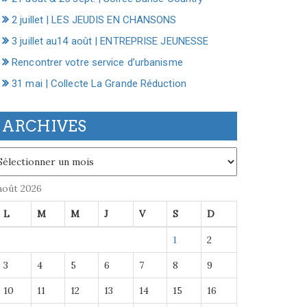
2 juillet | LES JEUDIS EN CHANSONS
3 juillet au14 août | ENTREPRISE JEUNESSE
Rencontrer votre service d’urbanisme
31 mai | Collecte La Grande Réduction
ARCHIVES
chives
août 2026
L
M
M
J
V
S
D
1
2
3
4
5
6
7
8
9
10
11
12
13
14
15
16