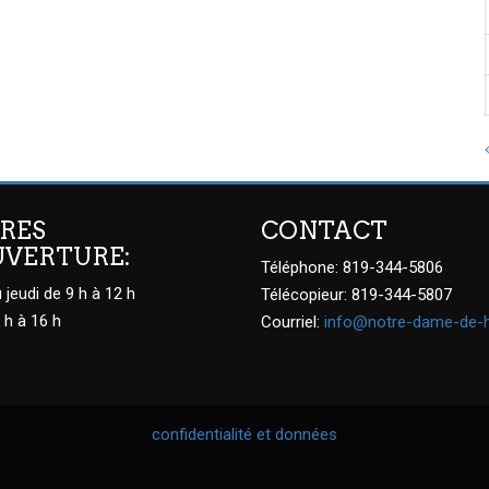
RES
CONTACT
UVERTURE:
Téléphone: 819-344-5806
 jeudi de 9 h à 12 h
Télécopieur: 819-344-5807
 h à 16 h
Courriel:
info@notre-dame-de-
confidentialité et données