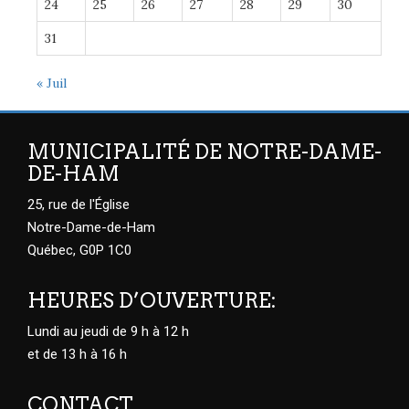
24
25
26
27
28
29
30
31
« Juil
MUNICIPALITÉ DE NOTRE-DAME-
DE-HAM
25, rue de l'Église
Notre-Dame-de-Ham
Québec, G0P 1C0
HEURES D’OUVERTURE:
Lundi au jeudi de 9 h à 12 h
et de 13 h à 16 h
CONTACT