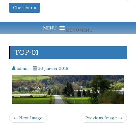
Chercher »
MENU
MENU
TOP-01
admin
30 janvier 2018
← Next Image
Previous Image →