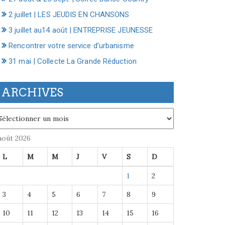
2 juillet | LES JEUDIS EN CHANSONS
3 juillet au14 août | ENTREPRISE JEUNESSE
Rencontrer votre service d’urbanisme
31 mai | Collecte La Grande Réduction
ARCHIVES
chives
août 2026
L
M
M
J
V
S
D
1
2
3
4
5
6
7
8
9
10
11
12
13
14
15
16