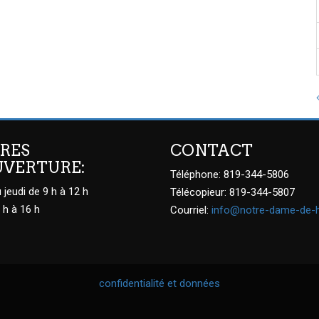
RES
CONTACT
UVERTURE:
Téléphone: 819-344-5806
 jeudi de 9 h à 12 h
Télécopieur: 819-344-5807
 h à 16 h
Courriel:
info@notre-dame-de-
confidentialité et données