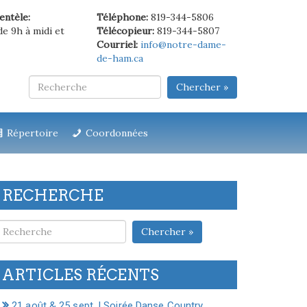
ientèle:
Téléphone:
819-344-5806
de 9h à midi et
Télécopieur:
819-344-5807
Courriel:
info@notre-dame-
de-ham.ca
Chercher »
Répertoire
Coordonnées
RECHERCHE
Chercher »
ARTICLES RÉCENTS
21 août & 25 sept. | Soirée Danse Country