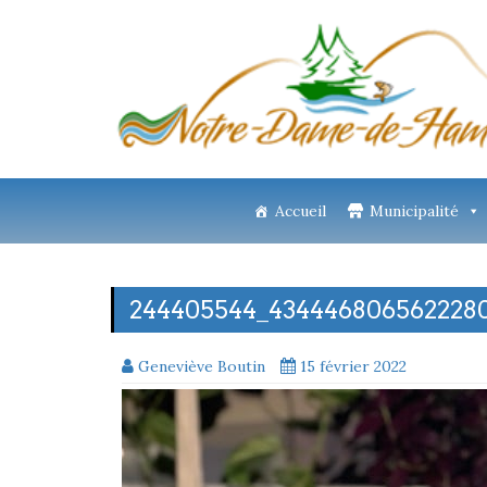
Accueil
Municipalité
244405544_4344468065622280
Geneviève Boutin
15 février 2022