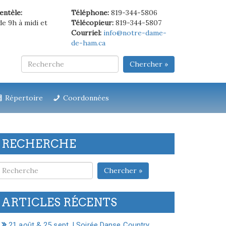
ientèle:
Téléphone:
819-344-5806
de 9h à midi et
Télécopieur:
819-344-5807
Courriel:
info@notre-dame-
de-ham.ca
Chercher »
Répertoire
Coordonnées
RECHERCHE
Chercher »
ARTICLES RÉCENTS
21 août & 25 sept. | Soirée Danse Country