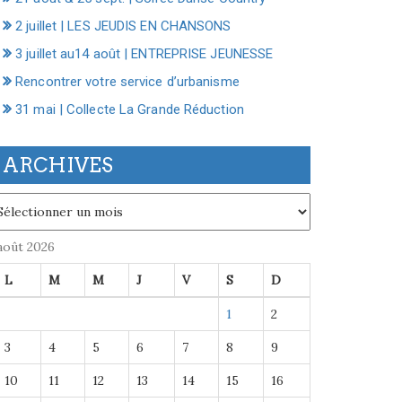
2 juillet | LES JEUDIS EN CHANSONS
3 juillet au14 août | ENTREPRISE JEUNESSE
Rencontrer votre service d’urbanisme
31 mai | Collecte La Grande Réduction
ARCHIVES
chives
août 2026
L
M
M
J
V
S
D
1
2
3
4
5
6
7
8
9
10
11
12
13
14
15
16