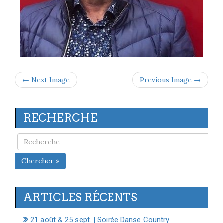
← Next Image
Previous Image →
RECHERCHE
Chercher »
ARTICLES RÉCENTS
21 août & 25 sept. | Soirée Danse Country