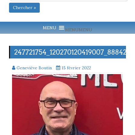
Chercher »
MENU
MENU
247721754_120270120419007_888423
Geneviève Boutin
15 février 2022