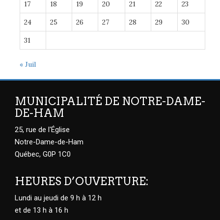
17
18
19
20
21
22
23
24
25
26
27
28
29
30
31
« Juil
MUNICIPALITÉ DE NOTRE-DAME-
DE-HAM
25, rue de l'Église
Notre-Dame-de-Ham
Québec, G0P 1C0
HEURES D’OUVERTURE:
Lundi au jeudi de 9 h à 12 h
et de 13 h à 16 h