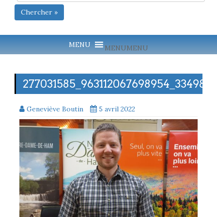
Chercher »
MENU
MENU
277031585_963112067698954_334982
Geneviève Boutin
5 avril 2022