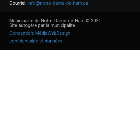
Courriel:
info@notre-dame-de-ham.ca
Municipalité de Notre-Dame-de-Ham © 2021
Site autogéré par la municipalité
Conception: MédiaWebDesign
confidentialité et données