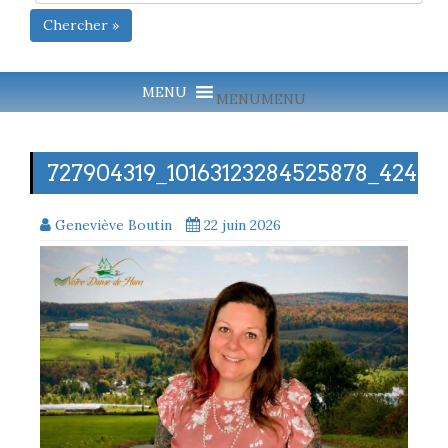
Chercher »
MENU
MENU
727904319_10163123284525878_4242
Geneviève Boutin
22 juin 2026