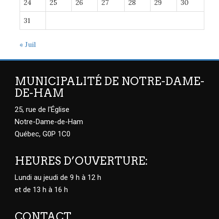
24
25
26
27
28
29
30
31
« Juil
MUNICIPALITÉ DE NOTRE-DAME-
DE-HAM
25, rue de l'Église
Notre-Dame-de-Ham
Québec, G0P 1C0
HEURES D’OUVERTURE:
Lundi au jeudi de 9 h à 12 h
et de 13 h à 16 h
CONTACT