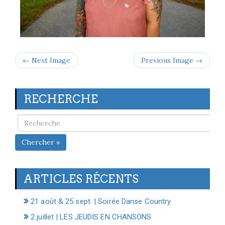
← Next Image
Previous Image →
RECHERCHE
Chercher »
ARTICLES RÉCENTS
21 août & 25 sept. | Soirée Danse Country
2 juillet | LES JEUDIS EN CHANSONS