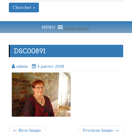
Chercher »
MENU
MENU
DSC00891
admin
4 janvier 2018
← Next Image
Previous Image →