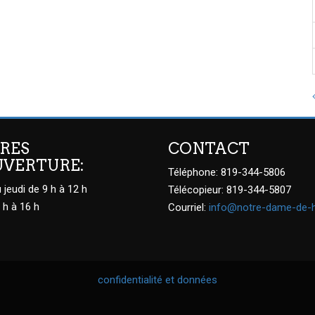
RES
CONTACT
UVERTURE:
Téléphone: 819-344-5806
 jeudi de 9 h à 12 h
Télécopieur: 819-344-5807
 h à 16 h
Courriel:
info@notre-dame-de-
confidentialité et données