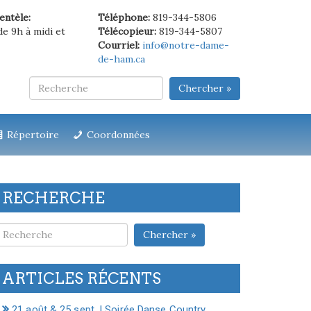
ientèle:
Téléphone:
819-344-5806
de 9h à midi et
Télécopieur:
819-344-5807
Courriel:
info@notre-dame-
de-ham.ca
Chercher »
Répertoire
Coordonnées
RECHERCHE
Chercher »
ARTICLES RÉCENTS
21 août & 25 sept. | Soirée Danse Country