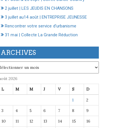
2 juillet | LES JEUDIS EN CHANSONS
3 juillet au14 août | ENTREPRISE JEUNESSE
Rencontrer votre service d’urbanisme
31 mai | Collecte La Grande Réduction
ARCHIVES
chives
août 2026
L
M
M
J
V
S
D
1
2
3
4
5
6
7
8
9
10
11
12
13
14
15
16