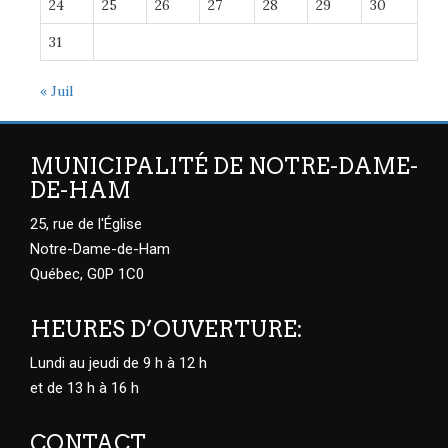
24
25
26
27
28
29
30
31
« Juil
MUNICIPALITÉ DE NOTRE-DAME-
DE-HAM
25, rue de l'Église
Notre-Dame-de-Ham
Québec, G0P 1C0
HEURES D’OUVERTURE:
Lundi au jeudi de 9 h à 12 h
et de 13 h à 16 h
CONTACT