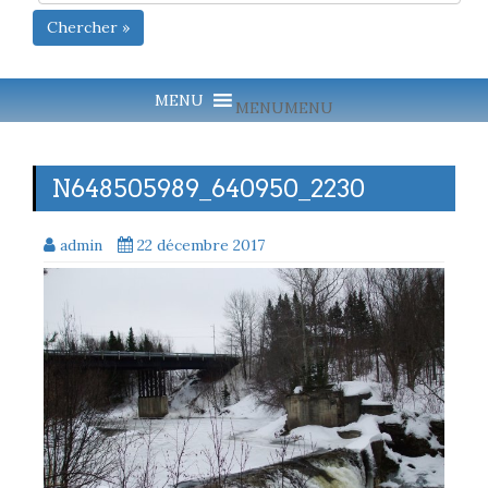
Chercher »
MENU
MENU
N648505989_640950_2230
admin
22 décembre 2017