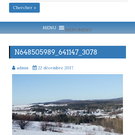
Chercher »
MENU
MENU
N648505989_641147_3078
admin
22 décembre 2017