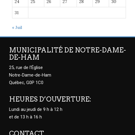
24
25
26
27
28
29
30
31
« Juil
MUNICIPALITÉ DE NOTRE-DAME-
DE-HAM
25, rue de l'Église
Notre-Dame-de-Ham
Québec, G0P 1C0
HEURES D’OUVERTURE:
Lundi au jeudi de 9 h à 12 h
et de 13 h à 16 h
CONTACT