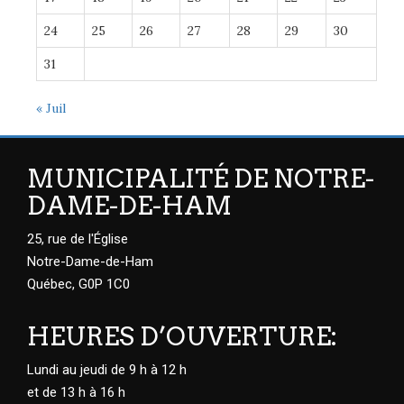
24
25
26
27
28
29
30
31
« Juil
MUNICIPALITÉ DE NOTRE-
DAME-DE-HAM
25, rue de l'Église
Notre-Dame-de-Ham
Québec, G0P 1C0
HEURES D’OUVERTURE:
Lundi au jeudi de 9 h à 12 h
et de 13 h à 16 h