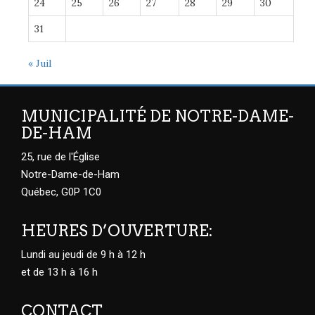
24
25
26
27
28
29
30
31
« Juil
MUNICIPALITÉ DE NOTRE-DAME-
DE-HAM
25, rue de l'Église
Notre-Dame-de-Ham
Québec, G0P 1C0
HEURES D’OUVERTURE:
Lundi au jeudi de 9 h à 12 h
et de 13 h à 16 h
CONTACT