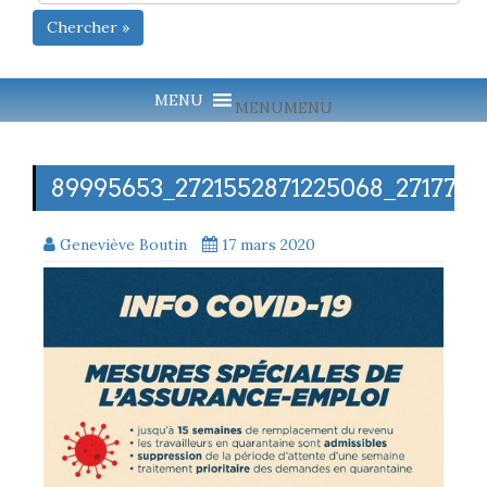
Chercher »
MENU
MENU
89995653_2721552871225068_2717737
Geneviève Boutin
17 mars 2020