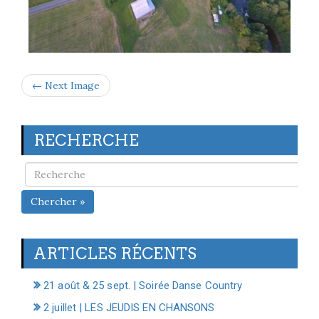
← Next Image
RECHERCHE
Chercher »
ARTICLES RÉCENTS
21 août & 25 sept. | Soirée Danse Country
2 juillet | LES JEUDIS EN CHANSONS