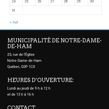
24
25
26
27
28
29
30
31
« Juil
MUNICIPALITÉ DE NOTRE-DAME-
DE-HAM
25, rue de l'Église
Notre-Dame-de-Ham
Québec, G0P 1C0
HEURES D’OUVERTURE:
Lundi au jeudi de 9 h à 12 h
et de 13 h à 16 h
CONTACT