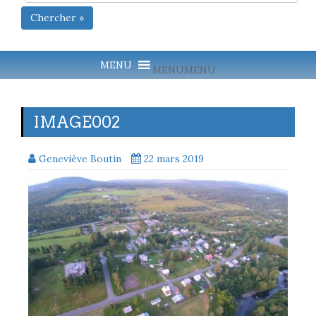
Chercher »
MENU
MENU
IMAGE002
Geneviève Boutin
22 mars 2019