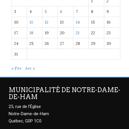
1
2
3
4
5
6
7
8
9
10
11
12
13
14
15
16
17
18
19
20
21
22
23
24
25
26
27
28
29
30
31
« Fév
Avr »
MUNICIPALITÉ DE NOTRE-DAME-
DE-HAM
25, rue de l'Église
Notre-Dame-de-Ham
Québec, G0P 1C0