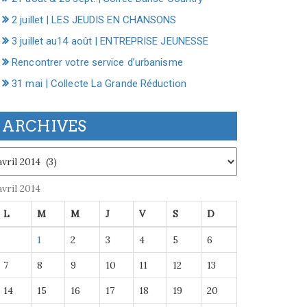
2 juillet | LES JEUDIS EN CHANSONS
3 juillet au14 août | ENTREPRISE JEUNESSE
Rencontrer votre service d’urbanisme
31 mai | Collecte La Grande Réduction
ARCHIVES
chives
avril 2014
L
M
M
J
V
S
D
1
2
3
4
5
6
7
8
9
10
11
12
13
14
15
16
17
18
19
20