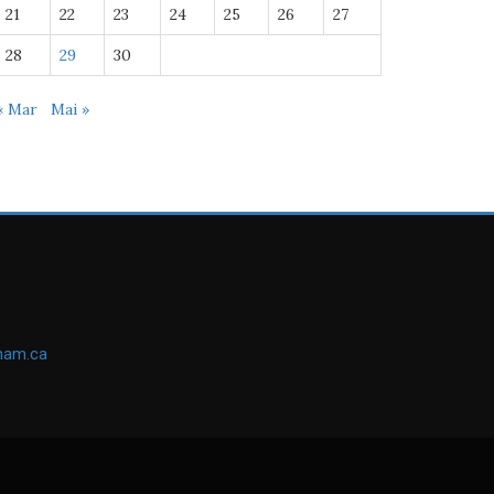
21
22
23
24
25
26
27
28
29
30
« Mar
Mai »
ham.ca