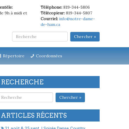
ientèle:
Téléphone:
819-344-5806
de 9h à midi et
Télécopieur:
819-344-5807
Courriel:
info@notre-dame-
de-ham.ca
Chercher »
Répertoire
Coordonnées
RECHERCHE
Chercher »
ARTICLES RÉCENTS
21 août & 25 sept. | Soirée Danse Country