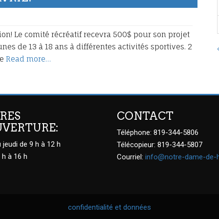
tion! Le comité récréatif recevra 500$ pour son projet
eunes de 13 à 18 ans à différentes activités sportives. 2
ve
Read more…
RES
CONTACT
UVERTURE:
Téléphone: 819-344-5806
 jeudi de 9 h à 12 h
Télécopieur: 819-344-5807
 h à 16 h
Courriel:
info@notre-dame-de-
confidentialité et données