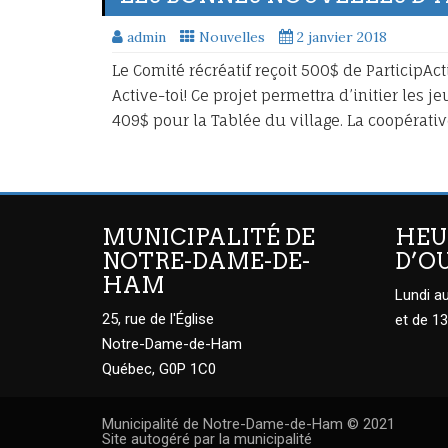
admin
Nouvelles
2 janvier 2018
Le Comité récréatif reçoit 500$ de ParticipAc
Active-toi! Ce projet permettra d’initier les j
409$ pour la Tablée du village. La coopérati
MUNICIPALITÉ DE
HEU
NOTRE-DAME-DE-
D’O
HAM
Lundi au
25, rue de l'Église
et de 13
Notre-Dame-de-Ham
Québec, G0P 1C0
Municipalité de Notre-Dame-de-Ham © 2021
Site autogéré par la municipalité