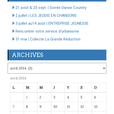
21 août & 25 sept. | Soirée Danse Country
2 juillet | LES JEUDIS EN CHANSONS
3 juillet au14 août | ENTREPRISE JEUNESSE
Rencontrer votre service d’urbanisme
31 mai | Collecte La Grande Réduction
ARCHIVES
Archives
avril 2014
L
M
M
J
V
S
D
1
2
3
4
5
6
7
8
9
10
11
12
13