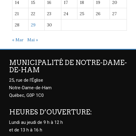
14
15
16
17
18
19
20
21
22
23
24
25
26
27
28
29
30
« Mar
Mai »
MUNICIPALITÉ DE NOTRE-DAME-
DE-HAM
25, rue de l'Église
Notre-Dame-de-Ham
Québec, G0P 1C0
HEURES D’OUVERTURE:
Lundi au jeudi de 9 h à 12 h
et de 13 h à 16 h