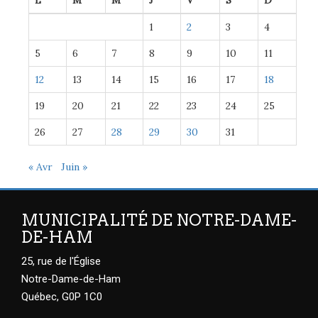
L
M
M
J
V
S
D
1
2
3
4
5
6
7
8
9
10
11
12
13
14
15
16
17
18
19
20
21
22
23
24
25
26
27
28
29
30
31
« Avr
Juin »
MUNICIPALITÉ DE NOTRE-DAME-
DE-HAM
25, rue de l'Église
Notre-Dame-de-Ham
Québec, G0P 1C0