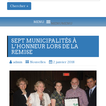
Chercher »
MENU
MENU
SEPT MUNICIPALITÉS À
L’HONNEUR LORS DE LA
REMISE
admin
Nouvelles
2 janvier 2018