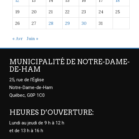
12
13
14
15
16
17
18
19
20
21
22
23
24
25
26
27
28
29
30
31
« Avr
Juin »
MUNICIPALITÉ DE NOTRE-DAME-
DE-HAM
25, rue de l'Église
Notre-Dame-de-Ham
Québec, G0P 1C0
HEURES D’OUVERTURE:
Lundi au jeudi de 9 h à 12 h
et de 13 h à 16 h