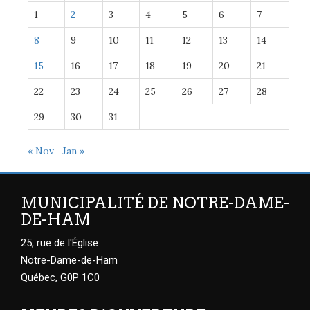
1
2
3
4
5
6
7
8
9
10
11
12
13
14
15
16
17
18
19
20
21
22
23
24
25
26
27
28
29
30
31
« Nov
Jan »
MUNICIPALITÉ DE NOTRE-DAME-
DE-HAM
25, rue de l'Église
Notre-Dame-de-Ham
Québec, G0P 1C0