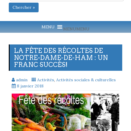
Chercher »
MENU
MENU
LA FÊTE DES RÉCOLTES DE
NOTRE-DAME-DE-HAM : UN
FRANC SUCCÈS!
admin
Activités
,
Activités sociales & culturelles
8 janvier 2018